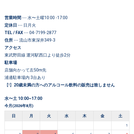
営業時間
--- 水〜土曜10:00 -17:00
定休日
--- 日月火
TEL / FAX
--- 04-7199-2877
住所
--- 流山市東深井349-3
アクセス
東武野田線 運河駅西口より徒歩2分
駐車場
店舗向かって左50m先
浦邊駐車場内 3台あり
【!】
20歳未満の方へのアルコール飲料の販売は致しません
水〜土 10:00~17:00
今月(2026年8月)
日
月
火
水
木
金
土
1