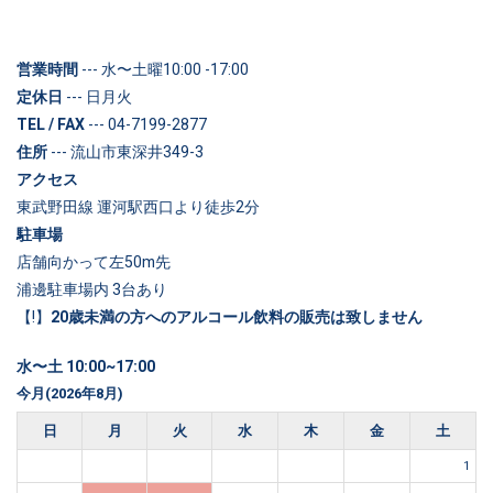
営業時間
--- 水〜土曜10:00 -17:00
定休日
--- 日月火
TEL / FAX
--- 04-7199-2877
住所
--- 流山市東深井349-3
アクセス
東武野田線 運河駅西口より徒歩2分
駐車場
店舗向かって左50m先
浦邊駐車場内 3台あり
【!】
20歳未満の方へのアルコール飲料の販売は致しません
水〜土 10:00~17:00
今月(2026年8月)
日
月
火
水
木
金
土
1