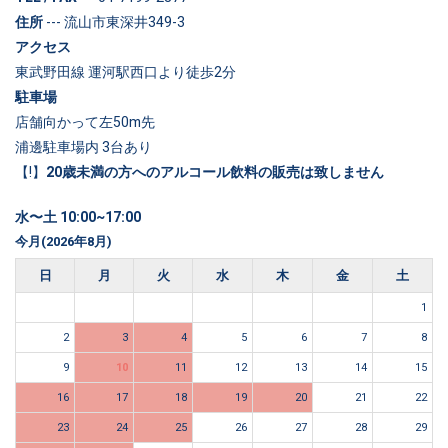
住所
--- 流山市東深井349-3
アクセス
東武野田線 運河駅西口より徒歩2分
駐車場
店舗向かって左50m先
浦邊駐車場内 3台あり
【!】
20歳未満の方へのアルコール飲料の販売は致しません
水〜土 10:00~17:00
今月(2026年8月)
日
月
火
水
木
金
土
1
2
3
4
5
6
7
8
9
10
11
12
13
14
15
16
17
18
19
20
21
22
23
24
25
26
27
28
29