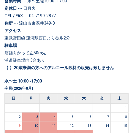
営業時間
--- 水〜土曜10:00 -17:00
定休日
--- 日月火
TEL / FAX
--- 04-7199-2877
住所
--- 流山市東深井349-3
アクセス
東武野田線 運河駅西口より徒歩2分
駐車場
店舗向かって左50m先
浦邊駐車場内 3台あり
【!】
20歳未満の方へのアルコール飲料の販売は致しません
水〜土 10:00~17:00
今月(2026年8月)
日
月
火
水
木
金
土
1
2
3
4
5
6
7
8
9
10
11
12
13
14
15