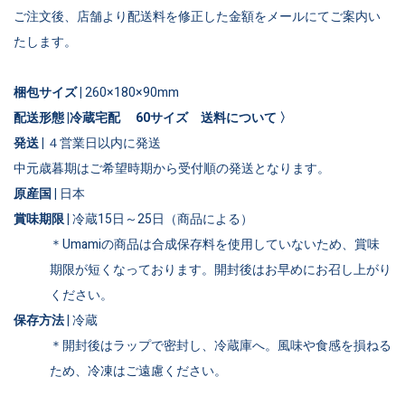
ご注文後、
店舗より配送料を修正した金額をメールにてご案内い
たします。
梱包サイズ |
260×180×90mm
配送形態 |冷蔵宅配 60サイズ
送料について 〉
発送 |
４営業日以内に発送
中元歳暮期はご希望時期から受付順の発送となります。
原産国 |
日本
賞味期限 |
冷蔵15日～25日（商品による）
＊Umamiの商品は合成保存料を使用していないため、賞味
期限が短くなっております。開封後はお早めにお召し上がり
ください。
保存方法 |
冷蔵
＊開封後はラップで密封し、冷蔵庫へ。風味や食感を損ねる
ため、冷凍はご遠慮ください。