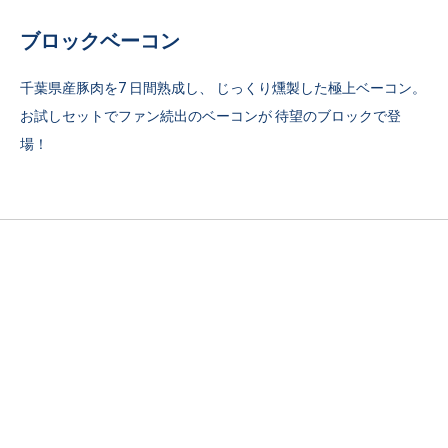
ブロックベーコン
千葉県産豚肉を7 日間熟成し、 じっくり燻製した極上ベーコン。
お試しセットでファン続出のベーコンが 待望のブロックで登
場！